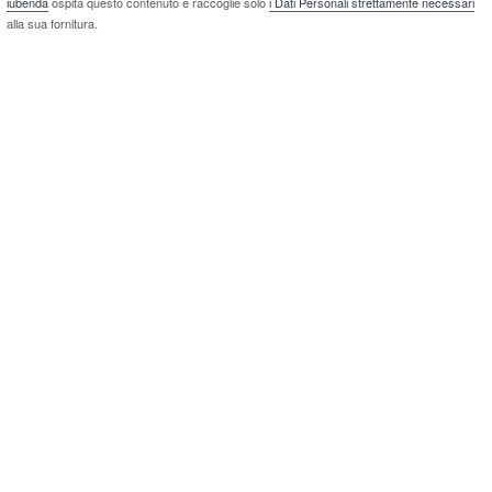
iubenda
ospita questo contenuto e raccoglie solo
i Dati Personali strettamente necessari
alla sua fornitura.