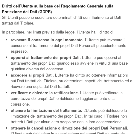
Diritti dell’Utente sulla base del Regolamento Generale sulla
Protezione dei Dati (GDPR)
Gli Utenti possono esercitare determinati diritti con riferimento ai Dati
trattati dal Titolare.
In particolare, nei limiti previsti dalla legge, l’Utente ha il diritto di:
revocare il consenso in ogni momento.
L’Utente può revocare il
consenso al trattamento dei propri Dati Personali precedentemente
espresso.
opporsi al trattamento dei propri Dati.
L’Utente può opporsi al
trattamento dei propri Dati quando esso avviene in virtù di una base
giuridica diversa dal consenso.
accedere ai propri Dati.
L’Utente ha diritto ad ottenere informazioni
sui Dati trattati dal Titolare, su determinati aspetti del trattamento ed a
ricevere una copia dei Dati trattati.
verificare e chiedere la rettificazione.
L’Utente può verificare la
correttezza dei propri Dati e richiederne l’aggiornamento o la
correzione.
ottenere la limitazione del trattamento.
L’Utente può richiedere la
limitazione del trattamento dei propri Dati. In tal caso il Titolare non
tratterà i Dati per alcun altro scopo se non la loro conservazione.
ottenere la cancellazione o rimozione dei propri Dati Personali.
L’Utente può richiedere la cancellazione dei propri Dati da parte del