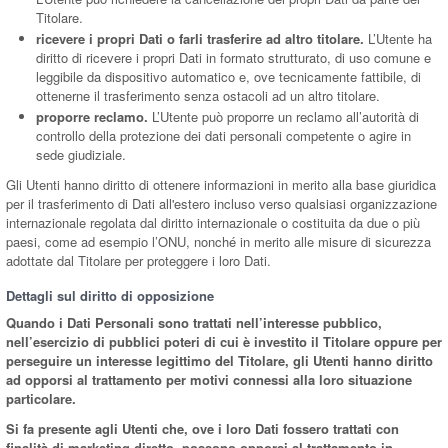
Titolare.
ricevere i propri Dati o farli trasferire ad altro titolare.
L’Utente ha
diritto di ricevere i propri Dati in formato strutturato, di uso comune e
leggibile da dispositivo automatico e, ove tecnicamente fattibile, di
ottenerne il trasferimento senza ostacoli ad un altro titolare.
proporre reclamo.
L’Utente può proporre un reclamo all’autorità di
controllo della protezione dei dati personali competente o agire in
sede giudiziale.
Gli Utenti hanno diritto di ottenere informazioni in merito alla base giuridica
per il trasferimento di Dati all'estero incluso verso qualsiasi organizzazione
internazionale regolata dal diritto internazionale o costituita da due o più
paesi, come ad esempio l’ONU, nonché in merito alle misure di sicurezza
adottate dal Titolare per proteggere i loro Dati.
Dettagli sul diritto di opposizione
Quando i Dati Personali sono trattati nell’interesse pubblico,
nell’esercizio di pubblici poteri di cui è investito il Titolare oppure per
perseguire un interesse legittimo del Titolare, gli Utenti hanno diritto
ad opporsi al trattamento per motivi connessi alla loro situazione
particolare.
Si fa presente agli Utenti che, ove i loro Dati fossero trattati con
finalità di marketing diretto, possono opporsi al trattamento in