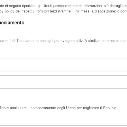
ie di seguito riportate, gli Utenti possono ottenere informazioni più dettaglia
y policy dei rispettivi fornitori terzi (tramite i link messi a disposizione) o cont
racciamento
umenti di Tracciamento analoghi per svolgere attività strettamente necessarie a
ico e analizzare il comportamento degli Utenti per migliorare il Servizio.