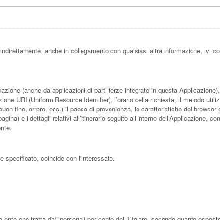
ndirettamente, anche in collegamento con qualsiasi altra informazione, ivi co
one (anche da applicazioni di parti terze integrate in questa Applicazione), tra
one URI (Uniform Resource Identifier), l’orario della richiesta, il metodo utilizza
buon fine, errore, ecc.) il paese di provenienza, le caratteristiche del browser e
a) e i dettagli relativi all’itinerario seguito all’interno dell’Applicazione, co
ente.
 specificato, coincide con l'Interessato.
ro ente che tratta dati personali per conto del Titolare, secondo quanto esposto