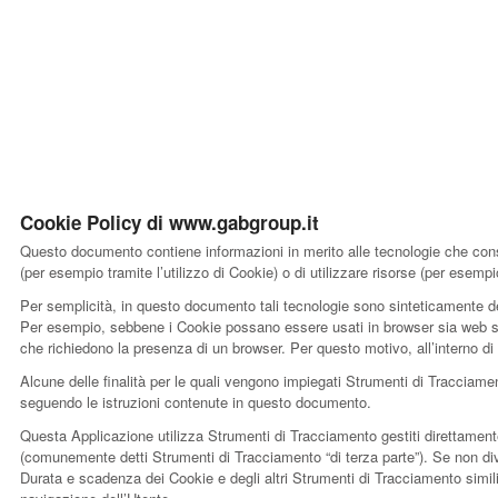
ITA
/
ENG
Cookie Policy di www.gabgroup.it
Questo documento contiene informazioni in merito alle tecnologie che consen
(per esempio tramite l’utilizzo di Cookie) o di utilizzare risorse (per ese
Per semplicità, in questo documento tali tecnologie sono sinteticamente def
Per esempio, sebbene i Cookie possano essere usati in browser sia web sia 
che richiedono la presenza di un browser. Per questo motivo, all’interno di
Alcune delle finalità per le quali vengono impiegati Strumenti di Tracciam
seguendo le istruzioni contenute in questo documento.
Questa Applicazione utilizza Strumenti di Tracciamento gestiti direttamente
(comunemente detti Strumenti di Tracciamento “di terza parte”). Se non div
Durata e scadenza dei Cookie e degli altri Strumenti di Tracciamento simil