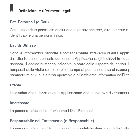
Definizioni e riferimenti legali
Dati Personali (o Dati)
Costituisce dato personale qualunque informazione che, direttamente o i
identificabile una persona fisica.
Dati di Utilizzo
Sono le informazioni raccolte automaticamente attraverso questa Applicazi
dall’Utente che si connette con questa Applicazione, gli indirizzi in notazi
risposta, il codice numerico indicante lo stato della risposta dal server (
temporali della visita (ad esempio il tempo di permanenza su ciascuna pagin
parametri relativi al sistema operativo e all’ambiente informatico dell’Ut
Utente
L'individuo che utilizza questa Applicazione che, salvo ove diversamente
Interessato
La persona fisica cui si riferiscono i Dati Personali.
Responsabile del Trattamento (o Responsabile)
La persona fisica, giuridica, la pubblica amministrazione e qualsiasi alt