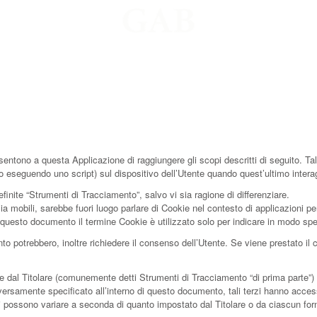
tono a questa Applicazione di raggiungere gli scopi descritti di seguito. Tali
mpio eseguendo uno script) sul dispositivo dell’Utente quando quest’ultimo inte
inite “Strumenti di Tracciamento”, salvo vi sia ragione di differenziare.
mobili, sarebbe fuori luogo parlare di Cookie nel contesto di applicazioni per
 questo documento il termine Cookie è utilizzato solo per indicare in modo spe
ento potrebbero, inoltre richiedere il consenso dell’Utente. Se viene prestato
 dal Titolare (comunemente detti Strumenti di Tracciamento “di prima parte”) e
ersamente specificato all’interno di questo documento, tali terzi hanno access
i possono variare a seconda di quanto impostato dal Titolare o da ciascun forn